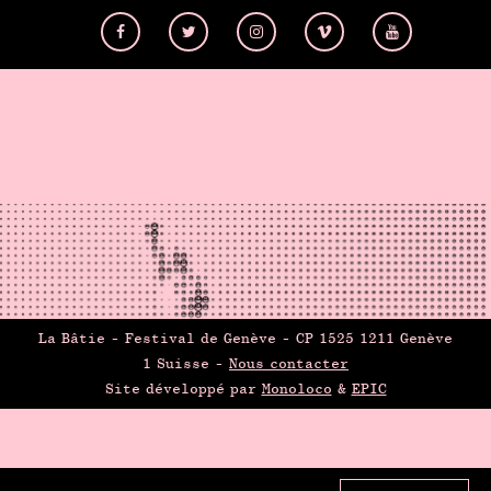
La Bâtie - Festival de Genève - CP 1525 1211 Genève
1 Suisse -
Nous contacter
Site développé par
Monoloco
&
EPIC