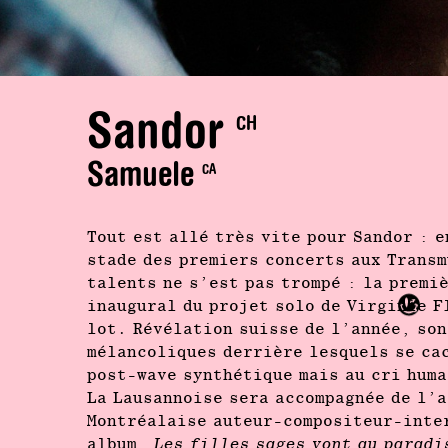
Sandor
CH
Samuele
CA
Tout est allé très vite pour Sandor : e
stade des premiers concerts aux Transm
talents ne s’est pas trompé : la premi
inaugural du projet solo de Virginie F
lot. Révélation suisse de l’année, son
mélancoliques derrière lesquels se ca
post-wave synthétique mais au cri huma
La Lausannoise sera accompagnée de l’
Montréalaise auteur-compositeur-inter
album,
Les filles sages vont au paradi