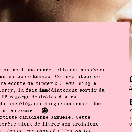
n moins d’une année, elle est passée du
usicales de Rennes. Ce révélateur de
ère écoute de
Rincer à l’eau
, single
A
lorey, la fait immédiatement sortir du
 EP regorge de drôles d’airs
B
che une élégante hargne contenue. Une
in, en somme.
P
artiste canadienne Samuele. Cette
/
prète vient de livrer son troisième
C
s, les autres vont où elles veulent
,