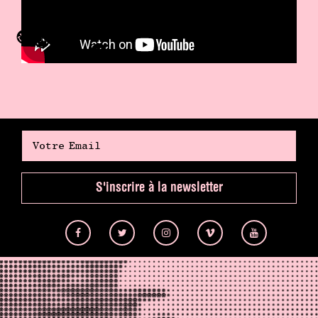
Barbara Kinga Majewska. A concert with
real-time projections that promises some
nice thrills!
Ouverture des portes à 20:30
S'inscrire à la newsletter