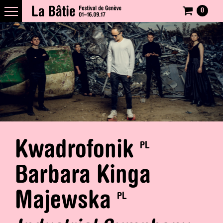
0
Kwadrofonik
PL
Barbara Kinga
Majewska
PL