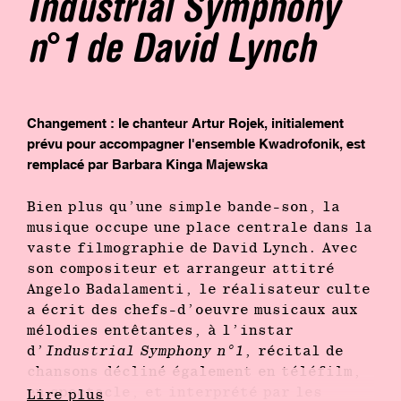
Industrial Symphony
n°1 de David Lynch
Changement : le chanteur Artur Rojek, initialement
prévu pour accompagner l'ensemble Kwadrofonik, est
remplacé par Barbara Kinga Majewska
Bien plus qu’une simple bande-son, la
musique occupe une place centrale dans la
vaste filmographie de David Lynch. Avec
son compositeur et arrangeur attitré
Angelo Badalamenti, le réalisateur culte
a écrit des chefs-d’oeuvre musicaux aux
mélodies entêtantes, à l’instar
d’
Industrial Symphony n°1
, récital de
chansons décliné également en téléfilm,
en spectacle, et interprété par les
Lire plus