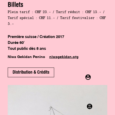
déballant et déplaçant d’incroyables
Billets
jouets, en quête de la sortie. Saurez-
Plein tarif : CHF 23.- / Tarif réduit : CHF 15.- /
vous les aider à poursuivre leur périple
Tarif spécial : CHF 11.- / Tarif festivalier : CHF
? Une découverte généreuse et
5.-
sensorielle dans le ventre du Lieu
central.
Première suisse / Création 2017
Tanino and Pichner’s
Mother
is a
Durée 60'
performance for curious and altruistic
Tout public dès 8 ans
viewers. Equipped with a small light, you
Niwa Gekidan Penino
niwagekidan.org
are invited to follow the poetic travels
of four little nomads to help them find
the exit. A sensory discovery at the
Distribution & Crédits
heart of the Festival.
Télécharger la feuille de salle