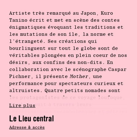
Artiste très remarqué au Japon, Kuro
Tanino écrit et met en scène des contes
énigmatiques évoquant les traditions et
les mutations de son île, la norme et
l’étrangeté. Ses créations qui
bourlinguent sur tout le globe sont de
véritables plongées en plein coeur de nos
désirs, aux confins des non-dits. En
collaboration avec le scénographe Caspar
Pichner, il présente
Mother
, une
performance pour spectateurs curieux et
altruistes. Quatre petits nomades sont
les protagonistes de ce voyage loufoque,
que l’on suit à travers leurs
Lire plus
pérégrinations rocambolesques et pétries
Le Lieu central
de poésie. Armés d’une loupiote, nous
sommes tapis dans la pénombre de la salle
Adresse & accès
et découvrons la joyeuse petite famille