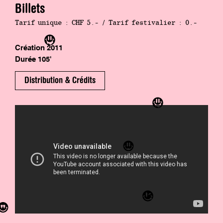
Cavalier and Vincent Lindon. A gem of
Billets
French cinema that perfectly addresses
Tarif unique : CHF 5.- / Tarif festivalier : 0.-
politics, speech and fathers.
Création 2011
Durée 105'
Distribution & Crédits