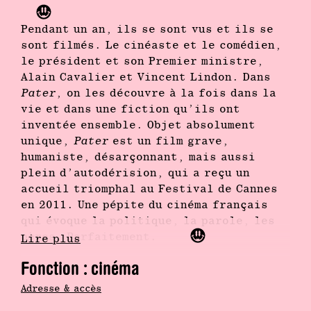
Pendant un an, ils se sont vus et ils se
sont filmés. Le cinéaste et le comédien,
le président et son Premier ministre,
Alain Cavalier et Vincent Lindon. Dans
Pater
, on les découvre à la fois dans la
vie et dans une fiction qu’ils ont
inventée ensemble. Objet absolument
unique,
Pater
est un film grave,
humaniste, désarçonnant, mais aussi
plein d’autodérision, qui a reçu un
accueil triomphal au Festival de Cannes
en 2011. Une pépite du cinéma français
qui évoque la politique, la parole, les
pères. Parfaitement.
Lire plus
A completely unique object,
Pater
is a
Fonction : cinéma
grave, humanist, unsettling and self-
Adresse & accès
deprecating film that features Alain